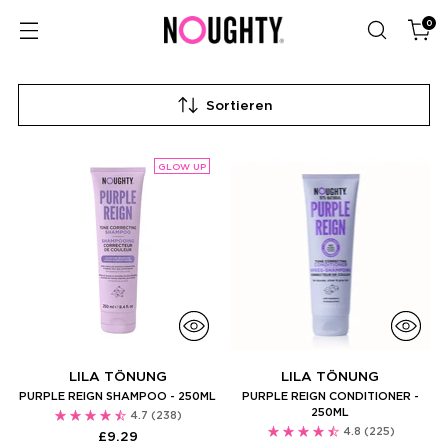
0
Sortieren
GLOW UP
LILA TÖNUNG
LILA TÖNUNG
PURPLE REIGN SHAMPOO - 250ML
PURPLE REIGN CONDITIONER -
250ML
4.7
(238)
4.8
(225)
£9.29