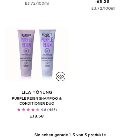
£9.29
Stückpreis
per
£3.72
/
100ml
Stückpreis
per
£3.72
/
100ml
LILA TÖNUNG
PURPLE REIGN SHAMPOO &
CONDITIONER DUO
4.8
(463)
£18.58
Sie sehen gerade 1-3 von 3 produkte